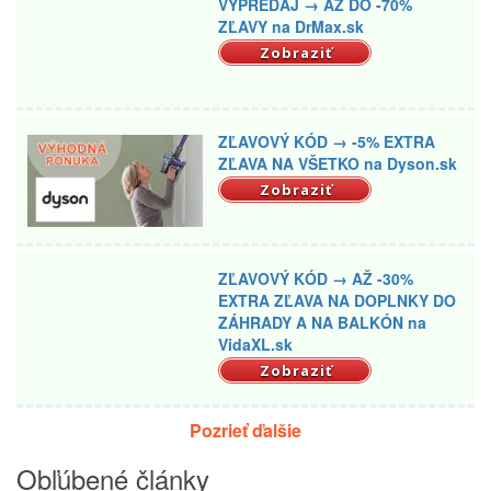
VÝPREDAJ → AŽ DO -70%
ZĽAVY na DrMax.sk
Zobraziť
ZĽAVOVÝ KÓD → -5% EXTRA
ZĽAVA NA VŠETKO na Dyson.sk
Zobraziť
ZĽAVOVÝ KÓD → AŽ -30%
EXTRA ZĽAVA NA DOPLNKY DO
ZÁHRADY A NA BALKÓN na
VidaXL.sk
Zobraziť
Pozrieť ďalšie
Obľúbené články