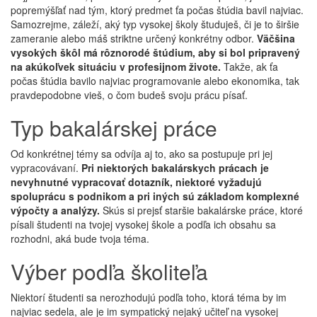
popremýšľať nad tým, ktorý predmet ťa počas štúdia bavil najviac.
Samozrejme, záleží, aký typ vysokej školy študuješ, či je to širšie
zameranie alebo máš striktne určený konkrétny odbor.
Väčšina
vysokých škôl má rôznorodé štúdium, aby si bol pripravený
na akúkoľvek situáciu v profesijnom živote.
Takže, ak ťa
počas štúdia bavilo najviac programovanie alebo ekonomika, tak
pravdepodobne vieš, o čom budeš svoju prácu písať.
Typ bakalárskej práce
Od konkrétnej témy sa odvíja aj to, ako sa postupuje pri jej
vypracovávaní.
Pri niektorých bakalárskych prácach je
nevyhnutné vypracovať dotazník, niektoré vyžadujú
spoluprácu s podnikom a pri iných sú základom komplexné
výpočty a analýzy.
Skús si prejsť staršie bakalárske práce, ktoré
písali študenti na tvojej vysokej škole a podľa ich obsahu sa
rozhodni, aká bude tvoja téma.
Výber podľa školiteľa
Niektorí študenti sa nerozhodujú podľa toho, ktorá téma by im
najviac sedela, ale je im sympatický nejaký učiteľ na vysokej