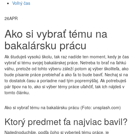
Voľný čas
26
APR
Ako si vybrať tému na
bakalársku prácu
Ak študuješ vysokú školu, tak raz nadíde ten moment, kedy je čas
vybrať si tému svojej bakalárskej práce. Netreba to brať na ľahkú
váhu, pretože od tohto výberu záleží potom aj výber školiteľa, ako
bude písanie práce prebiehať a ako ťa to bude baviť. Nechaj si na
to dostatok času a poriadne nad tým popremýšľaj. Ak potrebuješ
pár tipov na to, ako si výber témy práce uľahčiť, tak ich nájdeš v
tomto článku.
Ako si vybrať tému na bakalársku prácu (Foto: unsplash.com)
Ktorý predmet ťa najviac bavil?
Najjednoduchšie, podľa čoho si vyberieš tému práce, je