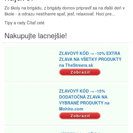
Zo školy na brigádu, z brigády domov pripraviť sa na ďalší deň v
škole - a odrazu nestíhame spať, jesť, relaxovať. Hoci pre...
Tipy a rady
Čítať celé
Nakupujte lacnejšie!
ZĽAVOVÝ KÓD → -10% EXTRA
ZĽAVA NA VŠETKY PRODUKTY
na TheStreets.sk
Zobraziť
ZĽAVOVÝ KÓD → -15%
DODATOČNÁ ZĽAVA NA
VYBRANÉ PRODUKTY na
Mohito.com
Zobraziť