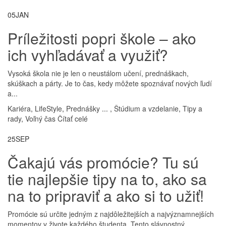
05
JAN
Príležitosti popri škole – ako
ich vyhľadávať a využiť?
Vysoká škola nie je len o neustálom učení, prednáškach,
skúškach a párty. Je to čas, kedy môžete spoznávať nových ľudí
a...
Kariéra
,
LifeStyle
,
Prednášky
...
,
Štúdium a vzdelanie
,
Tipy a
rady
,
Voľný čas
Čítať celé
25
SEP
Čakajú vás promócie? Tu sú
tie najlepšie tipy na to, ako sa
na to pripraviť a ako si to užiť!
Promócie sú určite jedným z najdôležitejších a najvýznamnejších
momentov v živote každého študenta. Tento slávnostný...