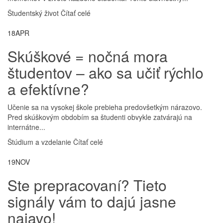
Študentský život
Čítať celé
18
APR
Skúškové = nočná mora
študentov – ako sa učiť rýchlo
a efektívne?
Učenie sa na vysokej škole prebieha predovšetkým nárazovo.
Pred skúškovým obdobím sa študenti obvykle zatvárajú na
internátne...
Štúdium a vzdelanie
Čítať celé
19
NOV
Ste prepracovaní? Tieto
signály vám to dajú jasne
najavo!