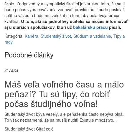
škole. Zodpovedný a sympatický školiteľ je zárukou toho, že sa ti
bude počas vypracovávania venovať, pravidelne ti bude posielať
spätnú väzbu a bude mu záležať na tom, aby bola tvoja práca
kvalitná.
O tom, akí sú jednotlivý učitelia sa môžeš informovať
aj u starších spolužiakov, ktorí už
bakalársku prácu
písali.
Kategória:
Kariéra
,
Študentský život
,
Štúdium a vzdelanie
,
Tipy a
rady
Podobné články
21
AUG
Máš veľa voľného času a málo
peňazí? Tu sú tipy, čo robiť
počas študijného voľna!
Študentský život býva veselý, ale peňaženka často nebýva plná.
To však neznamená, že sa musíš nudiť! Existuje množstvo...
Študentský život
Čítať celé