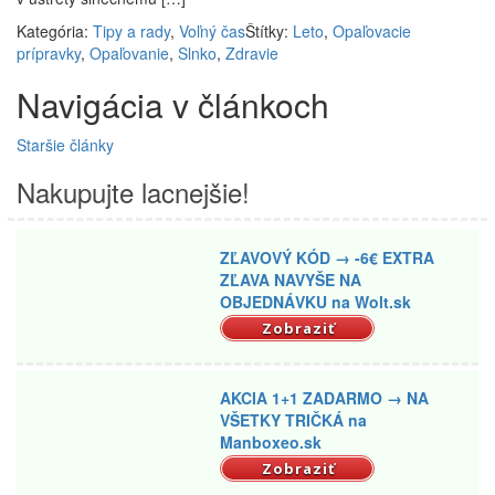
Kategória:
Tipy a rady
,
Voľný čas
Štítky:
Leto
,
Opaľovacie
prípravky
,
Opaľovanie
,
Slnko
,
Zdravie
Navigácia v článkoch
Staršie články
Nakupujte lacnejšie!
ZĽAVOVÝ KÓD → -6€ EXTRA
ZĽAVA NAVYŠE NA
OBJEDNÁVKU na Wolt.sk
Zobraziť
AKCIA 1+1 ZADARMO → NA
VŠETKY TRIČKÁ na
Manboxeo.sk
Zobraziť