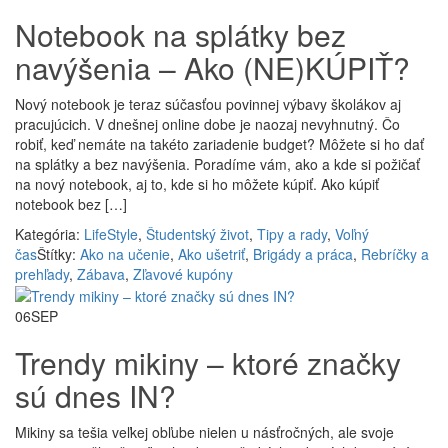
Notebook na splátky bez
navýšenia – Ako (NE)KÚPIŤ?
Nový notebook je teraz súčasťou povinnej výbavy školákov aj
pracujúcich. V dnešnej online dobe je naozaj nevyhnutný. Čo
robiť, keď nemáte na takéto zariadenie budget? Môžete si ho dať
na splátky a bez navýšenia. Poradíme vám, ako a kde si požičať
na nový notebook, aj to, kde si ho môžete kúpiť. Ako kúpiť
notebook bez […]
Kategória:
LifeStyle
,
Študentský život
,
Tipy a rady
,
Voľný
čas
Štítky:
Ako na učenie
,
Ako ušetriť
,
Brigády a práca
,
Rebríčky a
prehľady
,
Zábava
,
Zľavové kupóny
06
SEP
Trendy mikiny – ktoré značky
sú dnes IN?
Mikiny sa tešia veľkej obľube nielen u násťročných, ale svoje