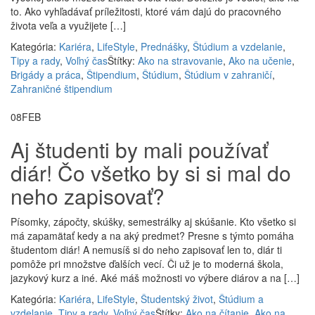
to. Ako vyhľadávať príležitosti, ktoré vám dajú do pracovného
života veľa a využijete […]
Kategória:
Kariéra
,
LifeStyle
,
Prednášky
,
Štúdium a vzdelanie
,
Tipy a rady
,
Voľný čas
Štítky:
Ako na stravovanie
,
Ako na učenie
,
Brigády a práca
,
Štipendium
,
Štúdium
,
Štúdium v zahraničí
,
Zahraničné štipendium
08
FEB
Aj študenti by mali používať
diár! Čo všetko by si si mal do
neho zapisovať?
Písomky, zápočty, skúšky, semestrálky aj skúšanie. Kto všetko si
má zapamätať kedy a na aký predmet? Presne s týmto pomáha
študentom diár! A nemusíš si do neho zapisovať len to, diár ti
pomôže pri množstve ďalších vecí. Či už je to moderná škola,
jazykový kurz a iné. Aké máš možnosti vo výbere diárov a na […]
Kategória:
Kariéra
,
LifeStyle
,
Študentský život
,
Štúdium a
vzdelanie
,
Tipy a rady
,
Voľný čas
Štítky:
Ako na čítanie
,
Ako na