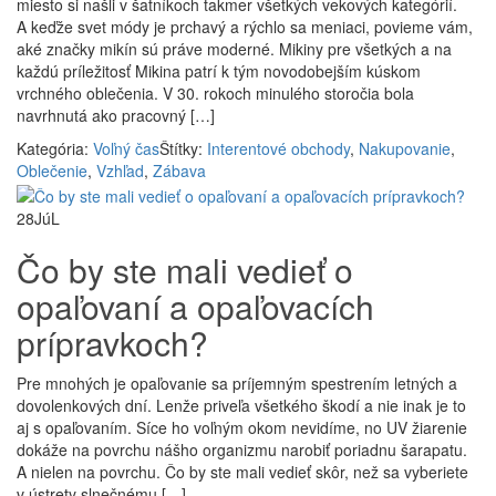
miesto si našli v šatníkoch takmer všetkých vekových kategórií.
A keďže svet módy je prchavý a rýchlo sa meniaci, povieme vám,
aké značky mikín sú práve moderné. Mikiny pre všetkých a na
každú príležitosť Mikina patrí k tým novodobejším kúskom
vrchného oblečenia. V 30. rokoch minulého storočia bola
navrhnutá ako pracovný […]
Kategória:
Voľný čas
Štítky:
Interentové obchody
,
Nakupovanie
,
Oblečenie
,
Vzhľad
,
Zábava
28
JúL
Čo by ste mali vedieť o
opaľovaní a opaľovacích
prípravkoch?
Pre mnohých je opaľovanie sa príjemným spestrením letných a
dovolenkových dní. Lenže priveľa všetkého škodí a nie inak je to
aj s opaľovaním. Síce ho voľným okom nevidíme, no UV žiarenie
dokáže na povrchu nášho organizmu narobiť poriadnu šarapatu.
A nielen na povrchu. Čo by ste mali vedieť skôr, než sa vyberiete
v ústrety slnečnému […]