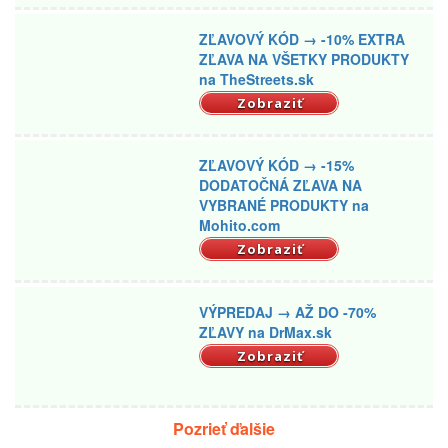
ZĽAVOVÝ KÓD → -10% EXTRA
ZĽAVA NA VŠETKY PRODUKTY
na TheStreets.sk
Zobraziť
ZĽAVOVÝ KÓD → -15%
DODATOČNÁ ZĽAVA NA
VYBRANÉ PRODUKTY na
Mohito.com
Zobraziť
VÝPREDAJ → AŽ DO -70%
ZĽAVY na DrMax.sk
Zobraziť
Pozrieť ďalšie