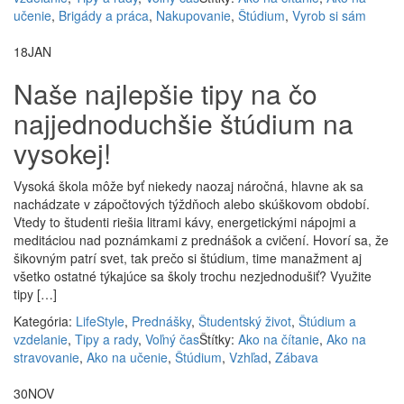
učenie
,
Brigády a práca
,
Nakupovanie
,
Štúdium
,
Vyrob si sám
18
JAN
Naše najlepšie tipy na čo
najjednoduchšie štúdium na
vysokej!
Vysoká škola môže byť niekedy naozaj náročná, hlavne ak sa
nachádzate v zápočtových týždňoch alebo skúškovom období.
Vtedy to študenti riešia litrami kávy, energetickými nápojmi a
meditáciou nad poznámkami z prednášok a cvičení. Hovorí sa, že
šikovným patrí svet, tak prečo si štúdium, time manažment aj
všetko ostatné týkajúce sa školy trochu nezjednodušiť? Využite
tipy […]
Kategória:
LifeStyle
,
Prednášky
,
Študentský život
,
Štúdium a
vzdelanie
,
Tipy a rady
,
Voľný čas
Štítky:
Ako na čítanie
,
Ako na
stravovanie
,
Ako na učenie
,
Štúdium
,
Vzhľad
,
Zábava
30
NOV