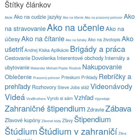
Štítky článkov
Ako
Ako na cudzie jazyky
Akcie
Ako na líčenie
Ako na pracovný pohovor
Ako na učenie
na stravovanie
Ako na
Ako na čítanie
Ako
účesy
Ako na životopis
Ako na ťaháky
Brigády a práca
ušetriť
Andrej Kiska
Aplikácie
Cestovanie
Dovolenka
Interentové obchody
Internáty a
Nakupovanie
ubytovanie
Makarska
Michael Poplar Rostock
Rebríčky a
Oblečenie
Prieskum
Príklady
Pracovný pohovor
Videonávody
prehľady
Rozhovory
Steve Jobs
stáž
Videá
Vzhľad
Vyrob si sám
ViralBrothers
Výpredaje
Zahraničné štipendium
Zábava
Zdravie
Štipendium
Zľavové kupóny
Zľavy
Zľavové kódy
Štúdium v zahraničí
Štúdium
Žilina